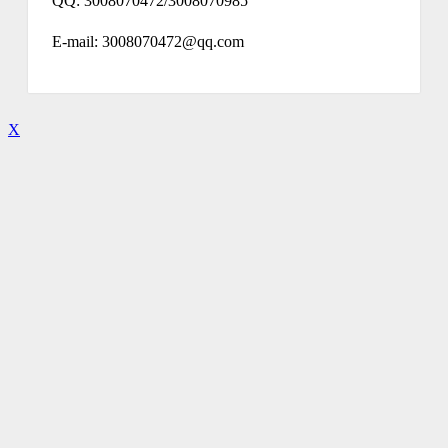
QQ: 3008070472/3008070985
E-mail: 3008070472@qq.com
X