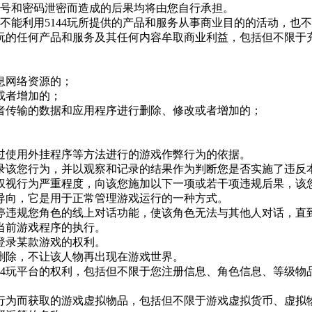
帐号和密码泄密而造成的后果均将由您自行承担。
不能利用
5144玩
所提供的产品和服务从事商业目的的活动，也不
玩
的任何产品和服务及其任何内容牟取商业利益，包括但不限于
息网络资源的；
或者增加的；
者传输的数据和应用程序进行删除、修改或者增加的；
通过使用外挂程序等方法进行的游戏作弊行为的依据。
录该您行为，并以观察和记录的结果作为判断您是否实施了违反
权视行为严重程度，向该您施加以下一项或若干项违规后果，该
导向，它是用于正常管理游戏运行的一种方式。
停违规您角色的线上对话功能，使该角色无法与其他人对话，直
当前游戏程序的执行。
登录某款游戏的权利。
删除，不让该人物再出现在游戏世界。
44玩
平台的权利，包括但不限于您注册信息、角色信息、等级物
行为而获取的游戏虚拟物品，包括但不限于游戏虚拟货币、虚拟