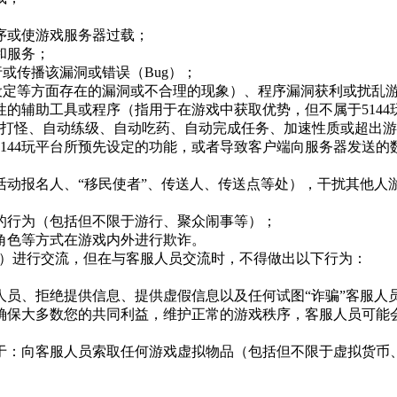
序或使游戏服务器过载；
和服务；
行或传播该漏洞或错误（Bug）；
设定等方面存在的漏洞或不合理的现象）、程序漏洞获利或扰乱游
性的辅助工具或程序（指用于在游戏中获取优势，但不属于
5144
打怪、自动练级、自动吃药、自动完成任务、加速性质或超出游
5144玩
平台所预先设定的功能，或者导致客户端向服务器发送的
活动报名人、“移民使者”、传送人、传送点等处），干扰其他人
的行为（包括但不限于游行、聚众闹事等）；
方角色等方式在游戏内外进行欺诈。
员”）进行交流，但在与客服人员交流时，不得做出以下行为：
人员、拒绝提供信息、提供虚假信息以及任何试图“诈骗”客服人
确保大多数您的共同利益，维护正常的游戏秩序，客服人员可能
于：向客服人员索取任何游戏虚拟物品（包括但不限于虚拟货币