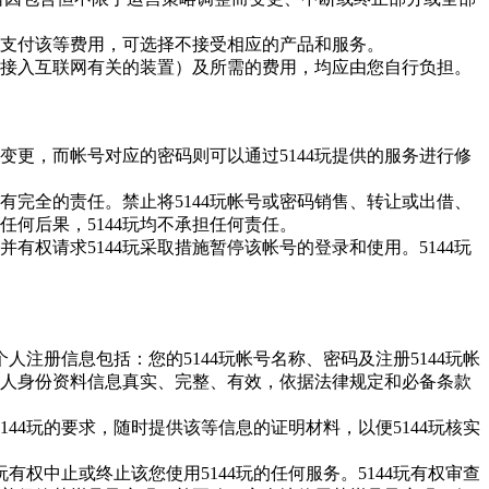
支付该等费用，可选择不接受相应的产品和服务。
接入互联网有关的装置）及所需的费用，均应由您自行负担。
变更，而帐号对应的密码则可以通过
5144玩
提供的服务进行修
有完全的责任。禁止将
5144玩
帐号或密码销售、转让或出借、
任何后果，
5144玩
均不承担任何责任。
并有权请求
5144玩
采取措施暂停该帐号的登录和使用。
5144玩
个人注册信息包括：您的
5144玩
帐号名称、密码及注册
5144玩
帐
人身份资料信息真实、完整、有效，依据法律规定和必备条款
5144玩
的要求，随时提供该等信息的证明材料，以便
5144玩
核实
玩
有权中止或终止该您使用
5144玩
的任何服务。
5144玩
有权审查