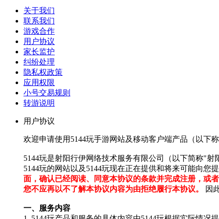
关于我们
联系我们
游戏合作
用户协议
家长监护
纠纷处理
隐私权政策
应用权限
小号交易规则
转游说明
用户协议
欢迎申请使用
5144玩手游网站及移动客户端产品（以下称为
5144玩
是
射阳行伊网络技术服务有限公司
（以下简称
"
射
5144玩
的网站以及
5144玩
现在正在提供和将来可能向您提
面，确认已经阅读、同意本协议的条款并完成注册，或者
您不应再以不了解本协议内容为由拒绝履行本协议。
因
一、服务内容
1.
5144玩
产品和服务的具体内容由
5144玩
根据实际情况提