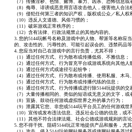
（
7）传播淫秽、色情、赌博、暴力、凶杀、恐怖信息或
（
8）侮辱、诽谤或恶意用言语攻击他人，侵害他人合法
（
9）侵犯任何第三者的知识产权，版权或公众／私人权
（
10）违反人文道德、风俗习惯的；
（
11）破坏游戏正常秩序的；
（
12）含有法律、行政法规禁止的其他内容的。
3. 您的
5144玩
帐号名称及游戏中的人物、帮派等名称应当
的、攻击性的、污辱性的、可能引起误会的、违禁药品等
4. 您应当对自己在游戏中的言行负责，尤其不得：
（
1）通过任何方式、行为散布或传播低俗、不雅信息；
（
2）通过任何方式、行为冒充平台或游戏系统向其他人
（
3）通过任何方式或途径引起纷争；
（
4）通过任何方式、行为散布或传播、使用私服、木马
（
5）通过任何方式、行为散布或传播代练的信息；
（
6）通过任何方式、行为传播或进行除
5144玩
提供的交
（
7）大量传播相同的、类似的短语或无意义的文字，或
（
8）宣扬、鼓动任何游戏虚拟世界之外的暴力行为；
（
9）泄露其它您、非您或
5144玩
平台员工的任何游戏世
（
10）宣传或发布违法信息、违反社会公德的信息，或
（
11）其他不符合法律法规、社会公德或游戏规则的言
5. 您不得干扰、阻碍
5144玩
正常地提供产品和服务，尤其
（
1）攻击、侵入
5144玩
的网站服务器或使网站服务器过