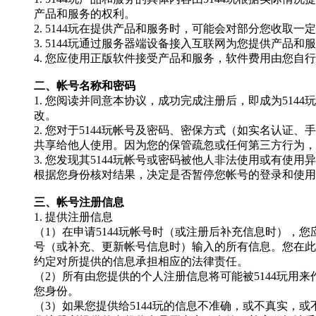
产品和服务的权利。
2.
5144玩
在提供产品和服务时，可能会对部分您收取一定
3.
5144玩
通过服务器端设备接入互联网为您提供产品和服
4. 您应使用正版软件接受产品和服务，软件费用由您自
二、帐号名称和密码
1. 您阅读并同意本协议，成功完成注册后，即成为
5144玩
改。
2. 您对于
5144玩
帐号及密码、密保方式（如实名认证、手
共享给他人使用。因为您的保管疏忽或任何第三方行为，
3. 您发现其
5144玩
帐号或密码被他人非法使用或有使用异
根据您身份核对结果，决定是否暂停您帐号的登录和使用
三、帐号注册信息
1. 提供注册信息
（
1）在申请
5144玩
帐号时（或注册后补充信息时），您
号（或补充、更新帐号信息时）输入的所有信息。您在此
约定对所提供的信息承担相应的法律责任。
（
2）所有由您提供的个人注册信息将可能被
5144玩
用来
您身份。
（
3）如果您提供给
5144玩
的信息不准确，或不真实，或