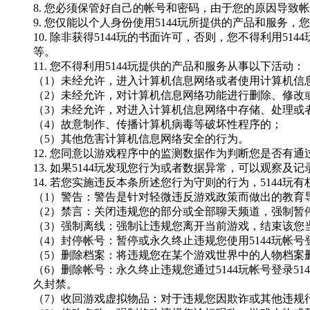
8. 您必须保管好自己的帐号和密码，由于您的原因导致
9. 您仅能以个人身份使用
5144玩
所提供的产品和服务，您
10. 除非获得
5144玩
的书面许可，否则，您不得利用
5144
等。
11. 您不得利用
5144玩
提供的产品和服务从事以下活动：
（
1）未经允许，进入计算机信息网络或者使用计算机信
（
2）未经允许，对计算机信息网络功能进行删除、修改
（
3）未经允许，对进入计算机信息网络中存储、处理或
（
4）故意制作、传播计算机病毒等破坏性程序的；
（
5）其他危害计算机信息网络安全的行为。
12. 您同意以游戏程序中的监测数据作为判断您是否有
13. 如果
5144玩
发现您行为或者数据异常，可以观察及记
14. 若您实施违反本条所述您行为守则的行为，
5144玩
有
（
1）警告：警告是针对轻微违反游戏政策而做出的教育
（
2）禁言：关闭违规您的部分或全部聊天频道，强制暂
（
3）强制离线：强制让违规您离开当前游戏，结束该您
（
4）封停帐号：暂停或永久终止违规您使用
5144玩
帐号
（
5）删除档案：将违规您在某个游戏世界中的人物档案
（
6）删除帐号：永久终止违规您通过
5144玩
帐号登录
51
久封禁。
（
7）收回游戏虚拟物品：对于违规您因欺诈或其他违规