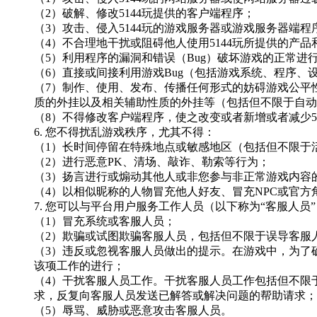
（
2）破解、修改
5144玩
提供的客户端程序；
（
3）攻击、侵入
5144玩
的游戏服务器或游戏服务器端程
（
4）不合理地干扰或阻碍他人使用
5144玩
所提供的产品
（
5）利用程序的漏洞和错误（Bug）破坏游戏的正常进
（
6）直接或间接利用游戏Bug（包括游戏系统、程序、
（
7）制作、使用、发布、传播任何形式的妨碍游戏公平
质的外挂以及相关辅助性质的外挂等（包括但不限于自动
（
8）不得修改客户端程序，使之改变或者新增或者减少
6. 您不得扰乱游戏秩序，尤其不得：
（
1）长时间停留在特殊地点或敏感地区（包括但不限于
（
2）进行恶意PK、清场、敲诈、勒索等行为；
（
3）扬言进行或煽动其他人或非您参与非正常游戏内容
（
4）以相似昵称的人物冒充他人好友、冒充NPC或官
7. 您可以与平台用户服务工作人员（以下称为“客服人
（
1）冒充系统或客服人员；
（
2）欺骗或试图欺骗客服人员，包括但不限于误导客服
（
3）违反或忽视客服人员做出的提示。在游戏中，为了
该项工作的进行；
（
4）干扰客服人员工作。干扰客服人员工作包括但不限
求，反复向客服人员发送已解答或解决问题的帮助请求；
（
5）辱骂、威胁或恶意攻击客服人员。