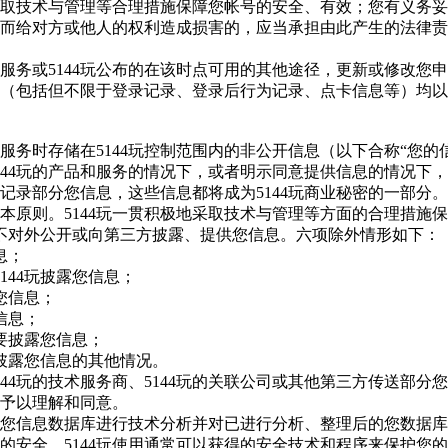
取技术与管理等合理措施保障您帐号的安全、有效；您有义务妥
而给对方或他人的权利造成损害的，应当承担由此产生的法律责
服务或
5144玩
公布的在该时点可用的其他途径，更新或修改您申
（包括但不限于登录记录、登录后行为记录、点卡信息等）均以
和服务时存储在
5144玩
控制范围内的非公开信息（以下合称
“您的
144玩
的产品和服务的情况下，或者明示同意提供信息的情况下，
记录部分您信息，这些信息都将成为
5144玩
商业秘密的一部分。
本原则。
5144玩
一贯积极地采取技术与管理等方面的合理措施保
不对外公开或向第三方披露、提供您信息。六项除外情形如下：
息；
5144玩
披露您信息；
您信息；
信息；
要披露您信息；
披露您信息的其他情况。
144玩
的技术服务商、
5144玩
的关联公司或其他第三方传送部分您
予以理解和同意。
您信息数据库进行技术分析并对已进行分析、整理后的您数据库
的安全。
5144玩
使用通常可以获得的安全技术和程序来保护您的