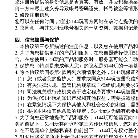
您注册所提供的身份信息是否真实、有效，并应积极地采
何一方未尽上述义务导致帐号密码遗失、帐号被盗等情形
2. 修改注册信息
您可以在任何时间，通过
5144玩
官方网站在该时点提供的
3. 您同意，与其
5144玩
帐号相关的一切资料、数据和记录
四、信息披露与保护
1. 本协议第三条所描述的注册信息，以及您在使用产品
2. 为了向您提供更好的产品和服务，在您自愿选择使用
5
合。在您使用
5144玩
的产品和服务时，服务器可能会自动
3. 保护您（特别是未成年人您）的隐私是
5144玩
的一项基
4. 除本协议第四条第4款所列六项情形之外，
5144玩
保证
（
1）您（或者您的监护人）要求或同意
5144玩
披露您信
（
2）有关法律法规、监管机构规章或自律组织规则要求
（
3）司法机关或行政机关基于法定程序要求
5144玩
披露
（
4）为保护
5144玩
的知识产权和其他权益，需要披露您
（
5）在紧急情况下为保护其他人和社会公众的利益，需
（
6）根据本协议其他条款的规定，
5144玩
认为确有必要
5. 为了向您正常地提供产品和服务，
5144玩
可能需要向
5
务的前提下，
5144玩
将向这些第三方传送您信息，您对此
6. 在不透露单个您隐私资料的前提下，
5144玩
有权对整个
7.
5144玩
将采取商业上合理可行的方式保护您的个人信息