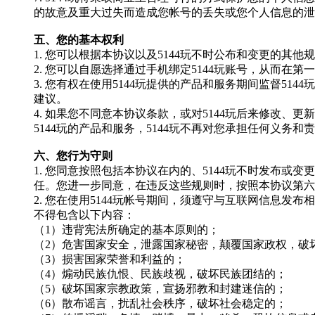
的故意及重大过失而造成您帐号的丢失或您个人信息的泄
五、您的基本权利
1. 您可以根据本协议以及
5144玩
不时公布和变更的其他规
2. 您可以自愿选择通过手机绑定
5144玩
账号，从而在第一
3. 您有权在使用
5144玩
提供的产品和服务期间监督
5144玩
建议。
4. 如果您不同意本协议条款，或对
5144玩
后来修改、更新
5144玩
的产品和服务，
5144玩
不再对您承担任何义务和责
六、您行为守则
1. 您同意按照包括本协议在内的、
5144玩
不时发布或变更
任。您进一步同意，在违反这些规则时，按照本协议第六
2. 您在使用
5144玩
帐号期间，须遵守与互联网信息发布相
不得包含以下内容：
（
1）违背宪法所确定的基本原则的；
（
2）危害国家安全，泄露国家秘密，颠覆国家政权，破
（
3）损害国家荣誉和利益的；
（
4）煽动民族仇恨、民族歧视，破坏民族团结的；
（
5）破坏国家宗教政策，宣扬邪教和封建迷信的；
（
6）散布谣言，扰乱社会秩序，破坏社会稳定的；