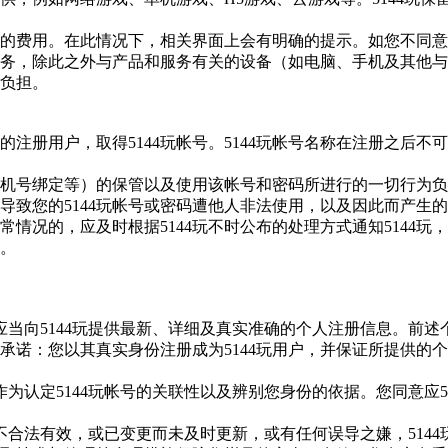
的费用。在此情况下，相关界面上会有明确的提示。如您不同意
务，除此之外与产品和服务有关的设备（如电脑、手机及其他与
行负担。
的注册用户，取得
5144玩
帐号。
5144玩
帐号名称在注册之后不可
机号绑定等）的保管以及使用该帐号和密码所进行的一切行为负
导致您的
5144玩
帐号或密码遭他人非法使用，以及因此而产生的
常情况的，应及时根据
5144玩
不时公布的处理方式通知
5144玩
，
。
应当向
5144玩
提供最新、详细及真实准确的个人注册信息。前述
承诺：您以其真实身份注册成为
5144玩
用户，并保证所提供的个
作为认定
5144玩
帐号的关联性以及辨别您身份的依据。您同意应
不合法有效，或已变更而未及时更新，或有任何误导之嫌，
5144