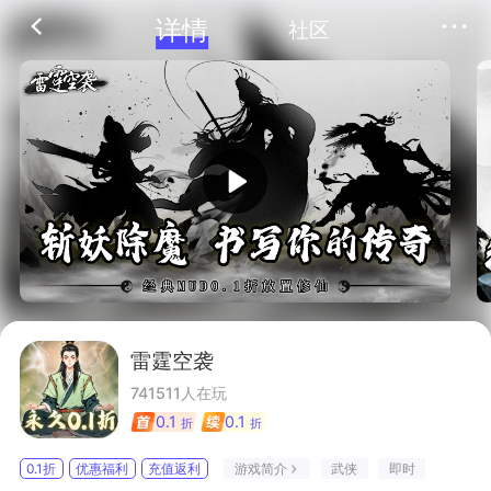
详情
社区
雷霆空袭
741511人在玩
0.1
0.1
折
折
武侠
即时
游戏简介
0.1折
优惠福利
充值返利