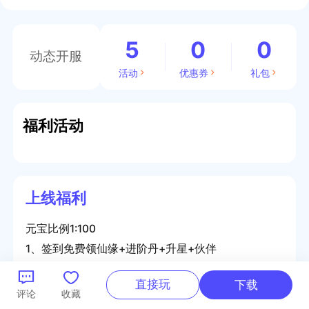
5
0
0
动态开服
活动
优惠券
礼包
福利活动
上线福利
元宝比例1:100
1、签到免费领仙缘+进阶丹+升星+伙伴
2、每日在线领不完的元宝红包
直接玩
下载
3、上线福利：斗之气*1、VIP修为卡*684、至尊灵
评论
收藏
液*100000、仙缘招募令*100、灵币*5000000、修