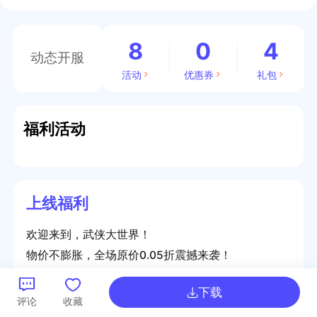
8
0
4
动态开服
活动
优惠券
礼包
福利活动
上线福利
欢迎来到，武侠大世界！
物价不膨胀，全场原价0.05折震撼来袭！
首充礼包仅需0.03元，【80级绝版武器】+【极品武
下载
器外观】，助你抢先一步，快速崛起！
评论
收藏
每日签到领取海量养成资源，签到七天直接获取【自