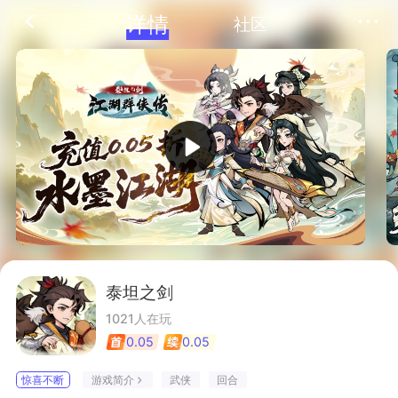
详情
社区
泰坦之剑
1021人在玩
0.05
0.05
折
折
武侠
回合
游戏简介
惊喜不断