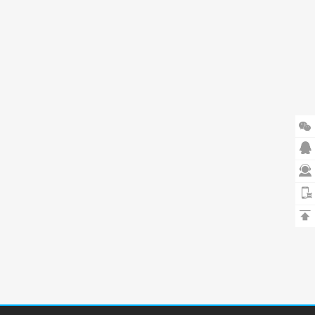



