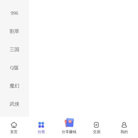
996
割草
三国
Q版
魔幻
武侠
西游
首页
分类
分享赚钱
交易
我的