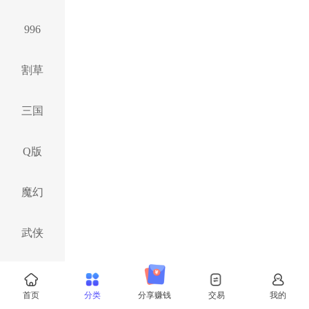
996
割草
三国
Q版
魔幻
武侠
西游
首页
分类
分享赚钱
交易
我的