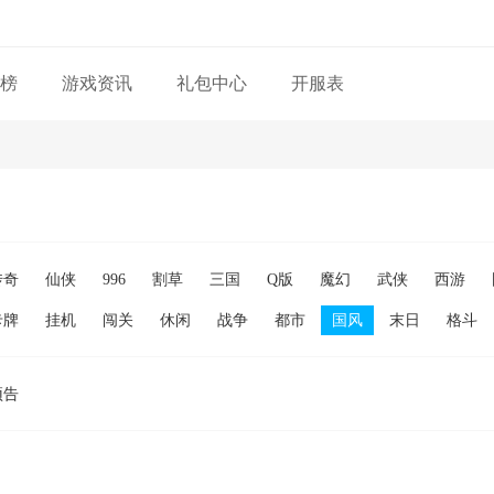
榜
游戏资讯
礼包中心
开服表
传奇
仙侠
996
割草
三国
Q版
魔幻
武侠
西游
卡牌
挂机
闯关
休闲
战争
都市
国风
末日
格斗
预告