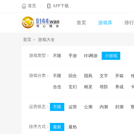
|
|

首页
APP下载
首页
游戏库
排行
首页
>
游戏大全
游戏类型：
不限
手游
H5网游
小游戏
游戏分类：
不限
回合
国风
文字
开箱
合击
玄幻
精灵
塔防
养成
运营状态：
不限
运营
公测
内测
封测
排序方式：
最新
最热