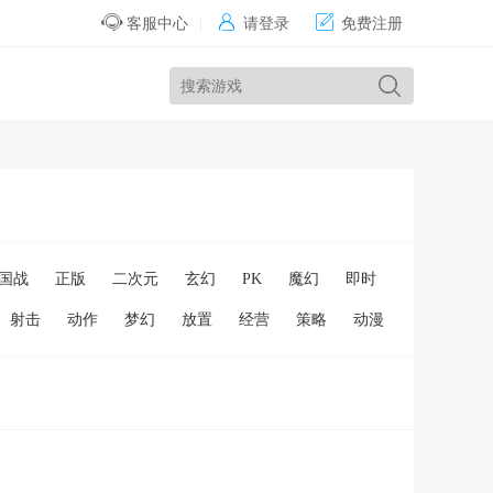


客服中心
|
请登录
免费注册
国战
正版
二次元
玄幻
PK
魔幻
即时
射击
动作
梦幻
放置
经营
策略
动漫