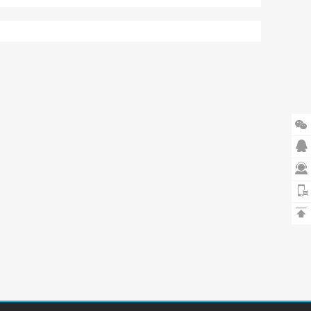



