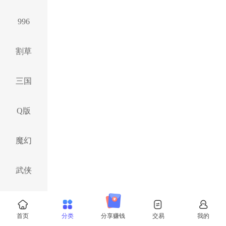
996
割草
三国
Q版
魔幻
武侠
西游
首页
分类
分享赚钱
交易
我的