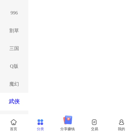
996
割草
三国
Q版
魔幻
武侠
西游
首页
分类
分享赚钱
交易
我的