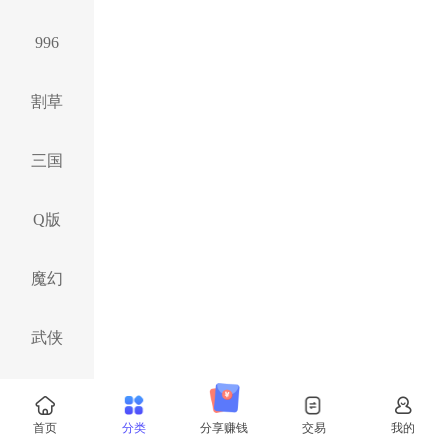
996
割草
三国
Q版
魔幻
武侠
西游
首页
分类
分享赚钱
交易
我的