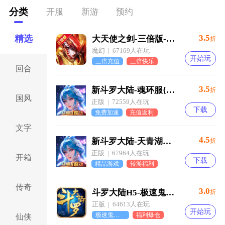
分类
开服
新游
预约
3.5
精选
大天使之剑-三倍版-天使服
折
魔幻 | 67169人在玩
开始玩
三倍充值
三倍快乐
回合
3.5
新斗罗大陆-魂环服{光环助手}
折
国风
正版 | 72559人在玩
下载
免费加速
充值返利
文字
4.5
新斗罗大陆-天青湖光环助手
折
正版 | 67964人在玩
开箱
下载
精品游戏
转游福利
传奇
3.0
斗罗大陆H5-极速鬼服版
折
正版 | 64613人在玩
开始玩
极速鬼服版
福利爆仓
仙侠