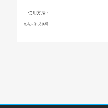
使用方法：
点击头像-兑换码