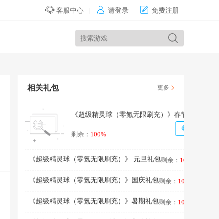


客服中心
|
请登录
免费注册
相关礼包
更多
《超级精灵球（零氪无限刷充）》春节礼包
领取
剩余：
100%
《超级精灵球（零氪无限刷充）》 元旦礼包
剩余：
100%
《超级精灵球（零氪无限刷充）》国庆礼包
剩余：
100%
《超级精灵球（零氪无限刷充）》暑期礼包
剩余：
100%