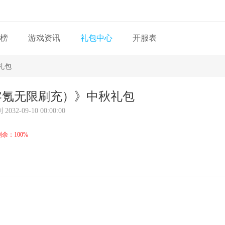
榜
游戏资讯
礼包中心
开服表
礼包
零氪无限刷充）》中秋礼包
2032-09-10 00:00:00
剩余：100%