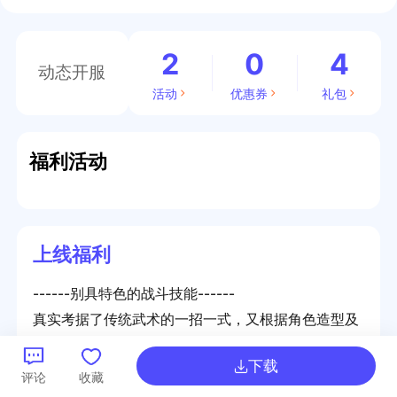
2
0
4
动态开服
活动
优惠券
礼包
福利活动
上线福利
------别具特色的战斗技能------
真实考据了传统武术的一招一式，又根据角色造型及
门派特征，结合新派武侠的套路，力求给玩家呈现酣
下载
畅淋漓的战斗与极致爽快技能动作
评论
收藏