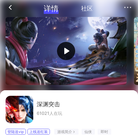
详情
社区
深渊突击
61021人在玩
仙侠
即时
游戏简介
登陆送vip
上线送红装